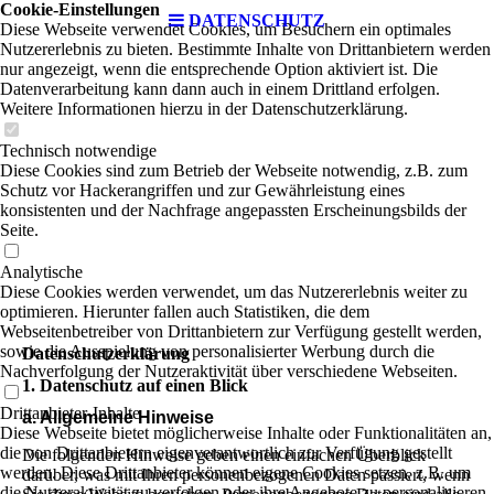
Cookie-Einstellungen
DATENSCHUTZ
Diese Webseite verwendet Cookies, um Besuchern ein optimales
Nutzererlebnis zu bieten. Bestimmte Inhalte von Drittanbietern werden
nur angezeigt, wenn die entsprechende Option aktiviert ist. Die
Datenverarbeitung kann dann auch in einem Drittland erfolgen.
Weitere Informationen hierzu in der Datenschutzerklärung.
Technisch notwendige
Diese Cookies sind zum Betrieb der Webseite notwendig, z.B. zum
Schutz vor Hackerangriffen und zur Gewährleistung eines
konsistenten und der Nachfrage angepassten Erscheinungsbilds der
Seite.
Analytische
Diese Cookies werden verwendet, um das Nutzererlebnis weiter zu
optimieren. Hierunter fallen auch Statistiken, die dem
Webseitenbetreiber von Drittanbietern zur Verfügung gestellt werden,
sowie die Ausspielung von personalisierter Werbung durch die
Datenschutzerklärung
Nachverfolgung der Nutzeraktivität über verschiedene Webseiten.
1. Datenschutz auf einen Blick
Drittanbieter-Inhalte
a. Allgemeine Hinweise
Diese Webseite bietet möglicherweise Inhalte oder Funktionalitäten an,
die von Drittanbietern eigenverantwortlich zur Verfügung gestellt
Die folgenden Hinweise geben einen einfachen Überblick
werden. Diese Drittanbieter können eigene Cookies setzen, z.B. um
darüber, was mit Ihren personenbezogenen Daten passiert, wenn
die Nutzeraktivität zu verfolgen oder ihre Angebote zu personalisieren