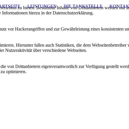
ARTSEITE
LEISTUNGEN
DIE TANKSTELLE
KONTAK
lebnis zu bieten. Bestimmte Inhalte von Drittanbietern werden nur ang
e Informationen hierzu in der Datenschutzerklärung.
utz vor Hackerangriffen und zur Gewährleistung eines konsistenten un
ieren. Hierunter fallen auch Statistiken, die dem Webseitenbetreiber v
r Nutzeraktivität über verschiedene Webseiten.
 die von Drittanbietern eigenverantwortlich zur Verfügung gestellt wer
 zu optimieren.